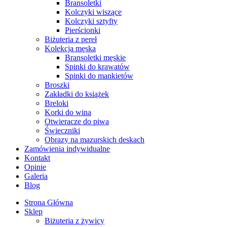
Bransoletki
Kolczyki wiszące
Kolczyki sztyfty
Pierścionki
Biżuteria z pereł
Kolekcja męska
Bransoletki męskie
Spinki do krawatów
Spinki do mankietów
Broszki
Zakładki do książek
Breloki
Korki do wina
Otwieracze do piwa
Świeczniki
Obrazy na mazurskich deskach
Zamówienia indywidualne
Kontakt
Opinie
Galeria
Blog
Strona Główna
Sklep
Biżuteria z żywicy