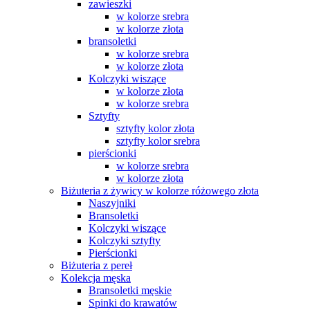
zawieszki
w kolorze srebra
w kolorze złota
bransoletki
w kolorze srebra
w kolorze złota
Kolczyki wiszące
w kolorze złota
w kolorze srebra
Sztyfty
sztyfty kolor złota
sztyfty kolor srebra
pierścionki
w kolorze srebra
w kolorze złota
Biżuteria z żywicy w kolorze różowego złota
Naszyjniki
Bransoletki
Kolczyki wiszące
Kolczyki sztyfty
Pierścionki
Biżuteria z pereł
Kolekcja męska
Bransoletki męskie
Spinki do krawatów