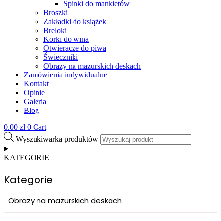
Spinki do mankietów
Broszki
Zakładki do książek
Breloki
Korki do wina
Otwieracze do piwa
Świeczniki
Obrazy na mazurskich deskach
Zamówienia indywidualne
Kontakt
Opinie
Galeria
Blog
0.00
zł
0
Cart
Wyszukiwarka produktów
KATEGORIE
Kategorie
Obrazy na mazurskich deskach