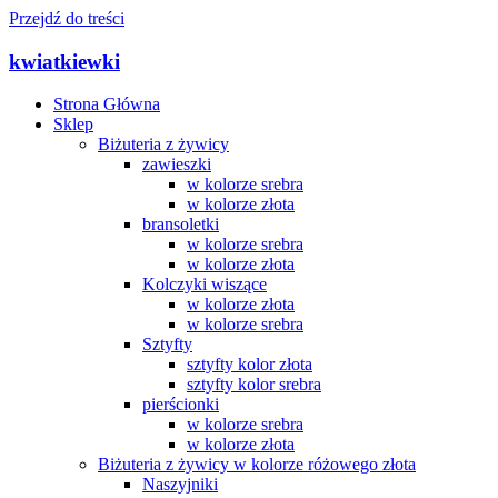
Przejdź do treści
kwiatkiewki
Strona Główna
Sklep
Biżuteria z żywicy
zawieszki
w kolorze srebra
w kolorze złota
bransoletki
w kolorze srebra
w kolorze złota
Kolczyki wiszące
w kolorze złota
w kolorze srebra
Sztyfty
sztyfty kolor złota
sztyfty kolor srebra
pierścionki
w kolorze srebra
w kolorze złota
Biżuteria z żywicy w kolorze różowego złota
Naszyjniki