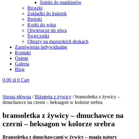
Spinki do mankietów
Broszki
Zakładki do książek
Breloki
Korki do wina
Otwieracze do piwa
Świeczniki
Obrazy na mazurskich deskach
Zamówienia indywidualne
Kontakt
Opinie
Galeria
Blog
0.00
zł
0
Cart
Strona główna
/
Biżuteria z żywicy
/ bransoletka z żywicy –
dmuchawce na czerni – heksagon w kolorze srebra
bransoletka z żywicy – dmuchawce na
czerni – heksagon w kolorze srebra
Bransoletka z dmuchawcami w żywicy – magia natury