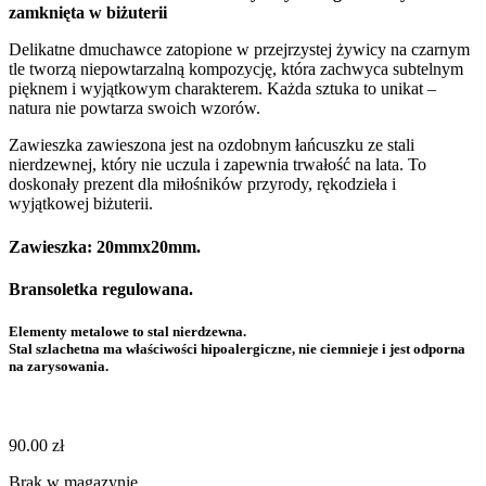
zamknięta w biżuterii
Delikatne dmuchawce zatopione w przejrzystej żywicy na czarnym
tle tworzą niepowtarzalną kompozycję, która zachwyca subtelnym
pięknem i wyjątkowym charakterem. Każda sztuka to unikat –
natura nie powtarza swoich wzorów.
Zawieszka zawieszona jest na ozdobnym łańcuszku ze stali
nierdzewnej, który nie uczula i zapewnia trwałość na lata. To
doskonały prezent dla miłośników przyrody, rękodzieła i
wyjątkowej biżuterii.
Zawieszka: 20mmx20mm.
Bransoletka regulowana.
Elementy metalowe to stal nierdzewna.
Stal szlachetna ma właściwości hipoalergiczne, nie ciemnieje i jest odporna
na zarysowania.
90.00
zł
Brak w magazynie