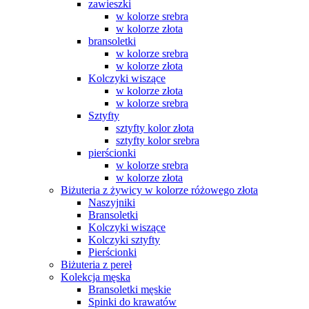
zawieszki
w kolorze srebra
w kolorze złota
bransoletki
w kolorze srebra
w kolorze złota
Kolczyki wiszące
w kolorze złota
w kolorze srebra
Sztyfty
sztyfty kolor złota
sztyfty kolor srebra
pierścionki
w kolorze srebra
w kolorze złota
Biżuteria z żywicy w kolorze różowego złota
Naszyjniki
Bransoletki
Kolczyki wiszące
Kolczyki sztyfty
Pierścionki
Biżuteria z pereł
Kolekcja męska
Bransoletki męskie
Spinki do krawatów