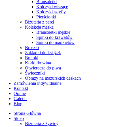
Bransoletki
Kolczyki wiszące
Kolczyki sztyfty
Pierścionki
Biżuteria z pereł
Kolekcja męska
Bransoletki męskie
Spinki do krawatów
Spinki do mankietów
Broszki
Zakładki do książek
Breloki
Korki do wina
Otwieracze do piwa
Świeczniki
Obrazy na mazurskich deskach
Zamówienia indywidualne
Kontakt
Opinie
Galeria
Blog
Strona Główna
Sklep
Biżuteria z żywicy