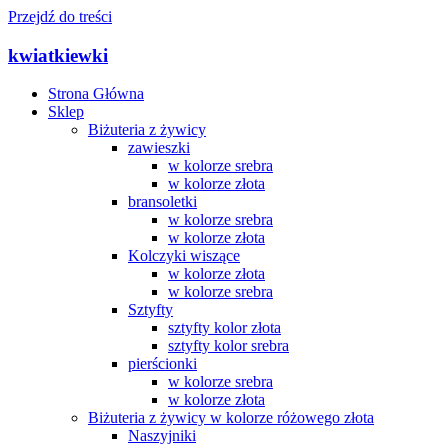
Przejdź do treści
kwiatkiewki
Strona Główna
Sklep
Biżuteria z żywicy
zawieszki
w kolorze srebra
w kolorze złota
bransoletki
w kolorze srebra
w kolorze złota
Kolczyki wiszące
w kolorze złota
w kolorze srebra
Sztyfty
sztyfty kolor złota
sztyfty kolor srebra
pierścionki
w kolorze srebra
w kolorze złota
Biżuteria z żywicy w kolorze różowego złota
Naszyjniki