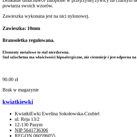
Delikatne dmuchawce zatopione w przejrzystej żywicy na czarnym tl
powtarza swoich wzorów.
Zawieszka wykonana jest na nici nylonowej.
Zawieszka: 10mm
Bransoletka regulowana.
Elementy metalowe to stal nierdzewna.
Stal szlachetna ma właściwości hipoalergiczne, nie ciemnieje i jest odporna n
90.00
zł
Brak w magazynie
kwiatkiewki
KwiatkiEwki Ewelina Sokołowska-Czubiel
ul. Reja 13/2
12-130 Pasym
NIP 5641736306
REGON 060596055