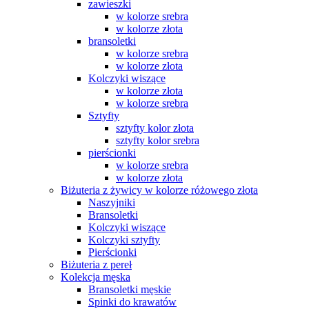
zawieszki
w kolorze srebra
w kolorze złota
bransoletki
w kolorze srebra
w kolorze złota
Kolczyki wiszące
w kolorze złota
w kolorze srebra
Sztyfty
sztyfty kolor złota
sztyfty kolor srebra
pierścionki
w kolorze srebra
w kolorze złota
Biżuteria z żywicy w kolorze różowego złota
Naszyjniki
Bransoletki
Kolczyki wiszące
Kolczyki sztyfty
Pierścionki
Biżuteria z pereł
Kolekcja męska
Bransoletki męskie
Spinki do krawatów