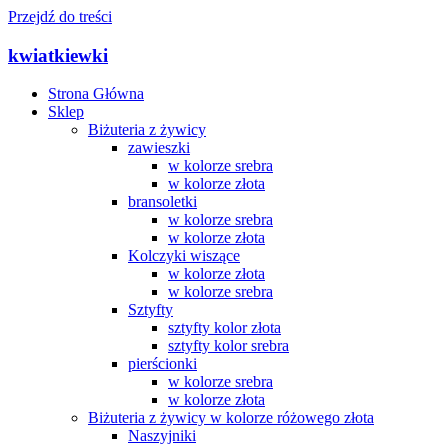
Przejdź do treści
kwiatkiewki
Strona Główna
Sklep
Biżuteria z żywicy
zawieszki
w kolorze srebra
w kolorze złota
bransoletki
w kolorze srebra
w kolorze złota
Kolczyki wiszące
w kolorze złota
w kolorze srebra
Sztyfty
sztyfty kolor złota
sztyfty kolor srebra
pierścionki
w kolorze srebra
w kolorze złota
Biżuteria z żywicy w kolorze różowego złota
Naszyjniki