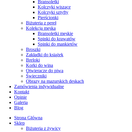
Bransoletki
Kolczyki wiszące
Kolczyki sztyfty
Pierścionki
Biżuteria z pereł
Kolekcja męska
Bransoletki męskie
Spinki do krawatów
Spinki do mankietów
Broszki
Zakładki do książek
Breloki
Korki do wina
Otwieracze do piwa
Świeczniki
Obrazy na mazurskich deskach
Zamówienia indywidualne
Kontakt
Opinie
Galeria
Blog
Strona Główna
Sklep
Biżuteria z żywicy