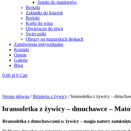
Spinki do mankietów
Broszki
Zakładki do książek
Breloki
Korki do wina
Otwieracze do piwa
Świeczniki
Obrazy na mazurskich deskach
Zamówienia indywidualne
Kontakt
Opinie
Galeria
Blog
0.00
zł
0
Cart
Strona główna
/
Biżuteria z żywicy
/ bransoletka z żywicy – dmucha
bransoletka z żywicy – dmuchawce – Mato
Bransoletka z dmuchawcami w żywicy – magia natury zamknięta 