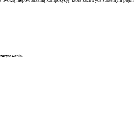
e tworzą niepowtarzalną kompozycję, która zachwyca subtelnym piękn
a zarysowania.