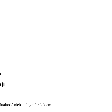
i
ji
idualność niebanalnym brelokiem.