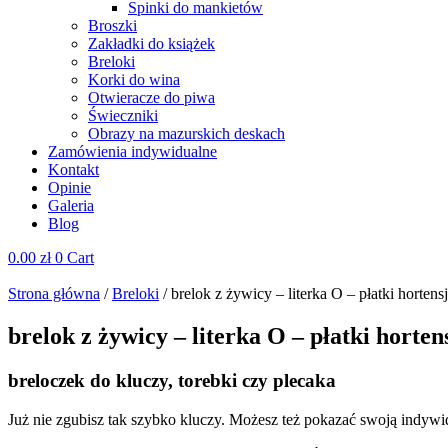
Spinki do mankietów
Broszki
Zakładki do książek
Breloki
Korki do wina
Otwieracze do piwa
Świeczniki
Obrazy na mazurskich deskach
Zamówienia indywidualne
Kontakt
Opinie
Galeria
Blog
0.00
zł
0
Cart
Strona główna
/
Breloki
/ brelok z żywicy – literka O – płatki hortensj
brelok z żywicy – literka O – płatki hortens
breloczek do kluczy, torebki czy plecaka
Już nie zgubisz tak szybko kluczy. Możesz też pokazać swoją indyw