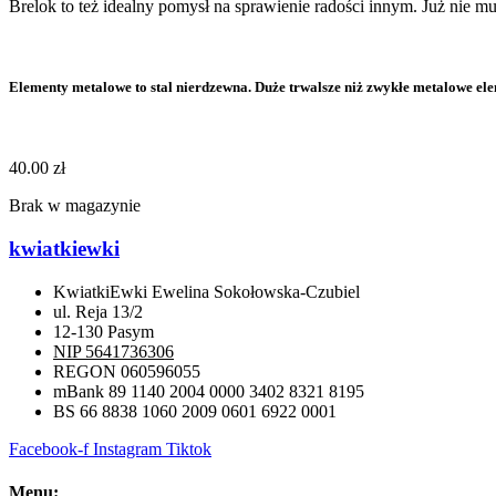
Brelok to też idealny pomysł na sprawienie radości innym. Już nie m
Elementy metalowe to stal nierdzewna. Duże trwalsze niż zwykłe metalowe ele
40.00
zł
Brak w magazynie
kwiatkiewki
KwiatkiEwki Ewelina Sokołowska-Czubiel
ul. Reja 13/2
12-130 Pasym
NIP 5641736306
REGON 060596055
mBank 89 1140 2004 0000 3402 8321 8195
BS 66 8838 1060 2009 0601 6922 0001
Facebook-f
Instagram
Tiktok
Menu: