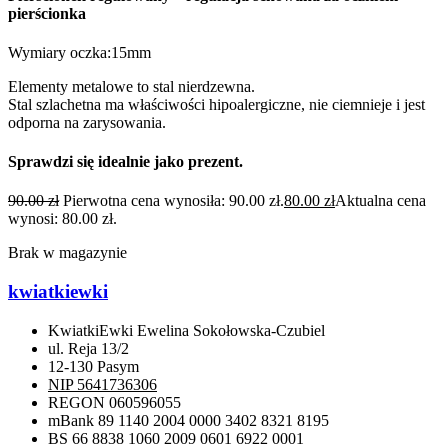
pierścionka
Wymiary oczka:15mm
Elementy metalowe to stal nierdzewna.
Stal szlachetna ma właściwości hipoalergiczne, nie ciemnieje i jest
odporna na zarysowania.
Sprawdzi się idealnie jako prezent.
90.00
zł
Pierwotna cena wynosiła: 90.00 zł.
80.00
zł
Aktualna cena
wynosi: 80.00 zł.
Brak w magazynie
kwiatkiewki
KwiatkiEwki Ewelina Sokołowska-Czubiel
ul. Reja 13/2
12-130 Pasym
NIP 5641736306
REGON 060596055
mBank 89 1140 2004 0000 3402 8321 8195
BS 66 8838 1060 2009 0601 6922 0001