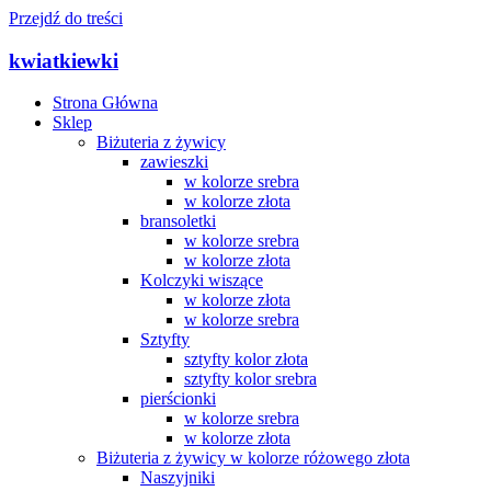
Przejdź do treści
kwiatkiewki
Strona Główna
Sklep
Biżuteria z żywicy
zawieszki
w kolorze srebra
w kolorze złota
bransoletki
w kolorze srebra
w kolorze złota
Kolczyki wiszące
w kolorze złota
w kolorze srebra
Sztyfty
sztyfty kolor złota
sztyfty kolor srebra
pierścionki
w kolorze srebra
w kolorze złota
Biżuteria z żywicy w kolorze różowego złota
Naszyjniki