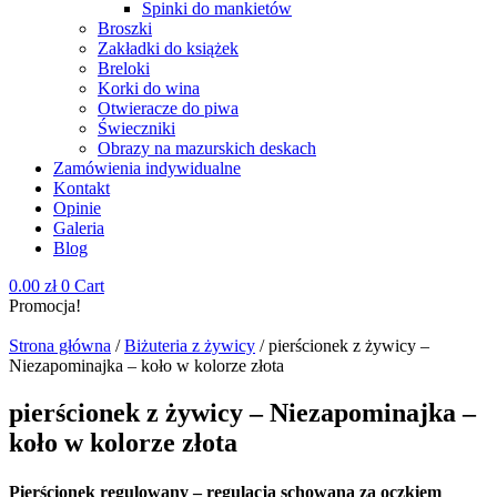
Spinki do mankietów
Broszki
Zakładki do książek
Breloki
Korki do wina
Otwieracze do piwa
Świeczniki
Obrazy na mazurskich deskach
Zamówienia indywidualne
Kontakt
Opinie
Galeria
Blog
0.00
zł
0
Cart
Promocja!
Strona główna
/
Biżuteria z żywicy
/ pierścionek z żywicy –
Niezapominajka – koło w kolorze złota
pierścionek z żywicy – Niezapominajka –
koło w kolorze złota
Pierścionek regulowany – regulacja schowana za oczkiem