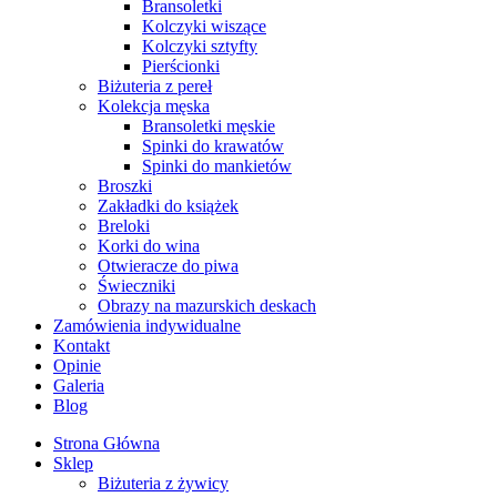
Bransoletki
Kolczyki wiszące
Kolczyki sztyfty
Pierścionki
Biżuteria z pereł
Kolekcja męska
Bransoletki męskie
Spinki do krawatów
Spinki do mankietów
Broszki
Zakładki do książek
Breloki
Korki do wina
Otwieracze do piwa
Świeczniki
Obrazy na mazurskich deskach
Zamówienia indywidualne
Kontakt
Opinie
Galeria
Blog
Strona Główna
Sklep
Biżuteria z żywicy