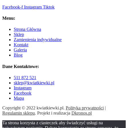
Facebook-f
Instagram
Tiktok
Menu:
Strona Główna
Sklep
Zamienienia indywidualne
Kontakt
Galeria
Blog
Dane Kontaktowe:
511 872 521
sklep@kwiatkiewki.pl
Instagram
Facebook
Mapa
Copyright © 2022 kwiatkiewki.pl.
Polityka prywatności
|
Regulamin sklepu
. Projekt i realizacja
Dkronos.pl
Ta strona korzysta z ciasteczek aby świadczyć usługi na
najwyższym poziomie. Dalsze korzystanie ze strony oznacza, że