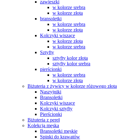
zawieszki
w kolorze srebra
w kolorze złota
bransoletki
w kolorze srebra
w kolorze złota
Kolczyki wiszące
w kolorze złota
w kolorze srebra
Sztyfty
sztyfty kolor złota
sztyfty kolor srebra
pierścionki
w kolorze srebra
w kolorze złota
Biżuteria z żywicy w kolorze różowego złota
Naszyjniki
Bransoletki
Kolczyki wiszące
Kolczyki sztyfty
Pierścionki
Biżuteria z pereł
Kolekcja męska
Bransoletki męskie
Spinki do krawatów