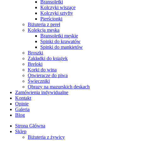
Bransoletki
Kolczyki wiszące
Kolczyki sztyfty
Pierścionki
Biżuteria z pereł
Kolekcja męska
Bransoletki męskie
Spinki do krawatów
Spinki do mankietów
Broszki
Zakładki do książek
Breloki
Korki do wina
Otwieracze do piwa
Świeczniki
Obrazy na mazurskich deskach
Zamówienia indywidualne
Kontakt
Opinie
Galeria
Blog
Strona Główna
Sklep
Biżuteria z żywicy