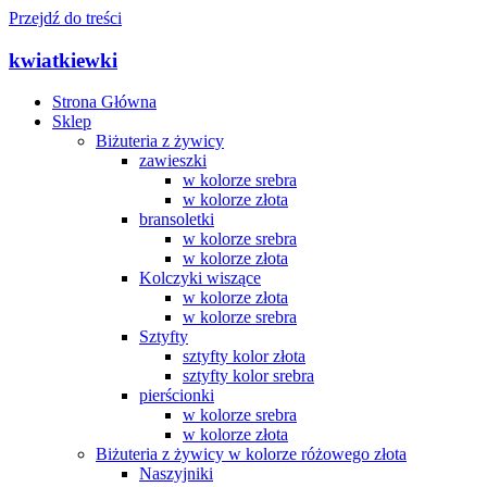
Przejdź do treści
kwiatkiewki
Strona Główna
Sklep
Biżuteria z żywicy
zawieszki
w kolorze srebra
w kolorze złota
bransoletki
w kolorze srebra
w kolorze złota
Kolczyki wiszące
w kolorze złota
w kolorze srebra
Sztyfty
sztyfty kolor złota
sztyfty kolor srebra
pierścionki
w kolorze srebra
w kolorze złota
Biżuteria z żywicy w kolorze różowego złota
Naszyjniki