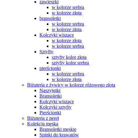
zawieszki
w kolorze srebra
w kolorze złota
bransoletki
w kolorze srebra
w kolorze złota
Kolczyki wiszące
w kolorze złota
w kolorze srebra
Sztyfty
sztyfty kolor złota
sztyfty kolor srebra
pierścionki
w kolorze srebra
w kolorze złota
Biżuteria z żywicy w kolorze różowego złota
Naszyjniki
Bransoletki
Kolczyki wiszące
Kolczyki sztyfty
Pierścionki
Biżuteria z pereł
Kolekcja męska
Bransoletki męskie
Spinki do krawatów