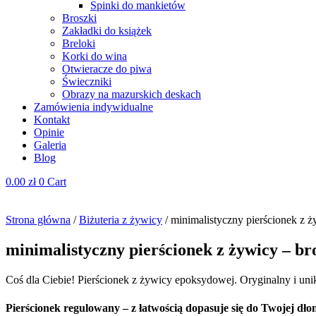
Spinki do mankietów
Broszki
Zakładki do książek
Breloki
Korki do wina
Otwieracze do piwa
Świeczniki
Obrazy na mazurskich deskach
Zamówienia indywidualne
Kontakt
Opinie
Galeria
Blog
0.00
zł
0
Cart
Strona główna
/
Biżuteria z żywicy
/ minimalistyczny pierścionek z ż
minimalistyczny pierścionek z żywicy – bro
Coś dla Ciebie! Pierścionek z żywicy epoksydowej. Oryginalny i unik
Pierścionek regulowany – z łatwością dopasuje się do Twojej dłon