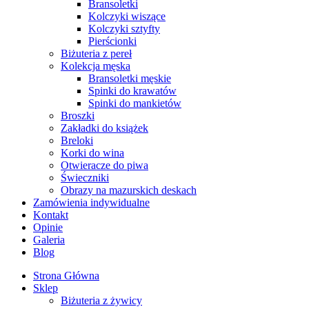
Bransoletki
Kolczyki wiszące
Kolczyki sztyfty
Pierścionki
Biżuteria z pereł
Kolekcja męska
Bransoletki męskie
Spinki do krawatów
Spinki do mankietów
Broszki
Zakładki do książek
Breloki
Korki do wina
Otwieracze do piwa
Świeczniki
Obrazy na mazurskich deskach
Zamówienia indywidualne
Kontakt
Opinie
Galeria
Blog
Strona Główna
Sklep
Biżuteria z żywicy