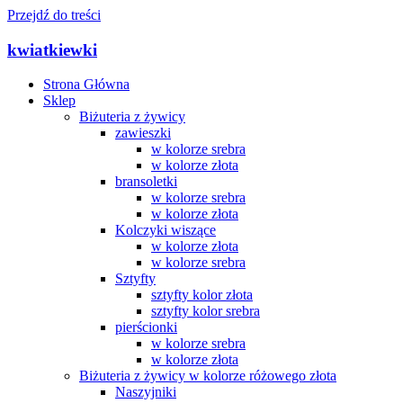
Przejdź do treści
kwiatkiewki
Strona Główna
Sklep
Biżuteria z żywicy
zawieszki
w kolorze srebra
w kolorze złota
bransoletki
w kolorze srebra
w kolorze złota
Kolczyki wiszące
w kolorze złota
w kolorze srebra
Sztyfty
sztyfty kolor złota
sztyfty kolor srebra
pierścionki
w kolorze srebra
w kolorze złota
Biżuteria z żywicy w kolorze różowego złota
Naszyjniki