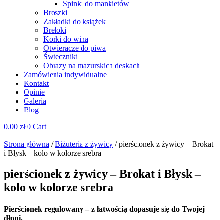
Spinki do mankietów
Broszki
Zakładki do książek
Breloki
Korki do wina
Otwieracze do piwa
Świeczniki
Obrazy na mazurskich deskach
Zamówienia indywidualne
Kontakt
Opinie
Galeria
Blog
0.00
zł
0
Cart
Strona główna
/
Biżuteria z żywicy
/ pierścionek z żywicy – Brokat
i Błysk – kolo w kolorze srebra
pierścionek z żywicy – Brokat i Błysk –
kolo w kolorze srebra
Pierścionek regulowany – z łatwością dopasuje się do Twojej
dłoni.