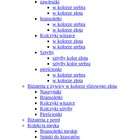
zawieszki
w kolorze srebra
w kolorze złota
bransoletki
w kolorze srebra
w kolorze złota
Kolczyki wiszące
w kolorze złota
w kolorze srebra
Sztyfty
sztyfty kolor złota
sztyfty kolor srebra
pierścionki
w kolorze srebra
w kolorze złota
Biżuteria z żywicy w kolorze różowego złota
Naszyjniki
Bransoletki
Kolczyki wiszące
Kolczyki sztyfty
Pierścionki
Biżuteria z pereł
Kolekcja męska
Bransoletki męskie
Spinki do krawatów