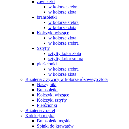
zawieszki
w kolorze srebra
w kolorze złota
bransoletki
w kolorze srebra
w kolorze złota
Kolczyki wiszące
w kolorze złota
w kolorze srebra
Sztyfty
sztyfty kolor złota
sztyfty kolor srebra
pierścionki
w kolorze srebra
w kolorze złota
Biżuteria z żywicy w kolorze różowego złota
Naszyjniki
Bransoletki
Kolczyki wiszące
Kolczyki sztyfty
Pierścionki
Biżuteria z pereł
Kolekcja męska
Bransoletki męskie
Spinki do krawatów