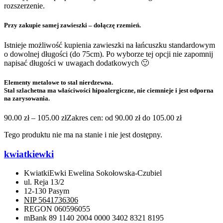
rozszerzenie.
Przy zakupie samej zawieszki – dołączę rzemień.
Istnieje możliwość kupienia zawieszki na łańcuszku standardowym
o dowolnej długości (do 75cm). Po wyborze tej opcji nie zapomnij
napisać długości w uwagach dodatkowych 🙂
Elementy metalowe to stal nierdzewna.
Stal szlachetna ma właściwości hipoalergiczne, nie ciemnieje i jest odporna
na zarysowania.
90.00
zł
–
105.00
zł
Zakres cen: od 90.00 zł do 105.00 zł
Tego produktu nie ma na stanie i nie jest dostępny.
kwiatkiewki
KwiatkiEwki Ewelina Sokołowska-Czubiel
ul. Reja 13/2
12-130 Pasym
NIP 5641736306
REGON 060596055
mBank 89 1140 2004 0000 3402 8321 8195