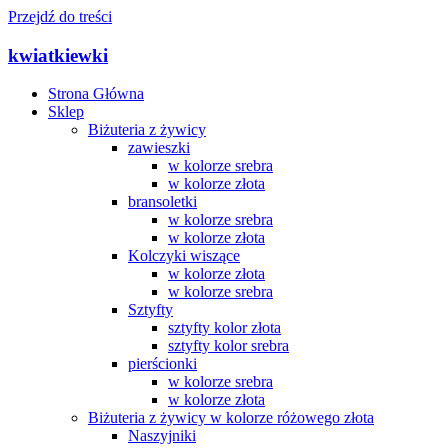
Przejdź do treści
kwiatkiewki
Strona Główna
Sklep
Biżuteria z żywicy
zawieszki
w kolorze srebra
w kolorze złota
bransoletki
w kolorze srebra
w kolorze złota
Kolczyki wiszące
w kolorze złota
w kolorze srebra
Sztyfty
sztyfty kolor złota
sztyfty kolor srebra
pierścionki
w kolorze srebra
w kolorze złota
Biżuteria z żywicy w kolorze różowego złota
Naszyjniki