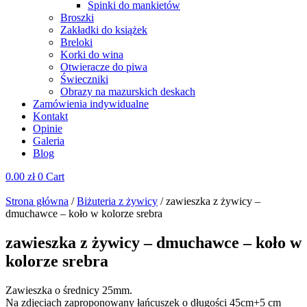
Spinki do mankietów
Broszki
Zakładki do książek
Breloki
Korki do wina
Otwieracze do piwa
Świeczniki
Obrazy na mazurskich deskach
Zamówienia indywidualne
Kontakt
Opinie
Galeria
Blog
0.00
zł
0
Cart
Strona główna
/
Biżuteria z żywicy
/ zawieszka z żywicy –
dmuchawce – koło w kolorze srebra
zawieszka z żywicy – dmuchawce – koło w
kolorze srebra
Zawieszka o średnicy 25mm.
Na zdjęciach zaproponowany łańcuszek o długości 45cm+5 cm