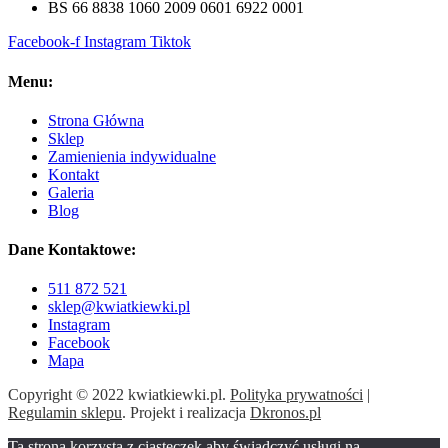
BS 66 8838 1060 2009 0601 6922 0001
Facebook-f
Instagram
Tiktok
Menu:
Strona Główna
Sklep
Zamienienia indywidualne
Kontakt
Galeria
Blog
Dane Kontaktowe:
511 872 521
sklep@kwiatkiewki.pl
Instagram
Facebook
Mapa
Copyright © 2022 kwiatkiewki.pl.
Polityka prywatności
|
Regulamin sklepu
. Projekt i realizacja
Dkronos.pl
Ta strona korzysta z ciasteczek aby świadczyć usługi na